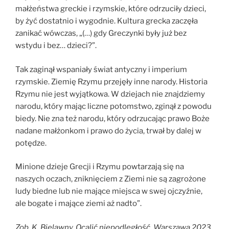
małżeństwa greckie i rzymskie, które odrzuciły dzieci,
by żyć dostatnio i wygodnie. Kultura grecka zaczęła
zanikać wówczas, „(…) gdy Greczynki były już bez
wstydu i bez… dzieci?”.
Tak zaginął wspaniały świat antyczny i imperium
rzymskie. Ziemię Rzymu przejęły inne narody. Historia
Rzymu nie jest wyjątkowa. W dziejach nie znajdziemy
narodu, który mając liczne potomstwo, zginął z powodu
biedy. Nie zna też narodu, który odrzucając prawo Boże
nadane małżonkom i prawo do życia, trwał by dalej w
potędze.
Minione dzieje Grecji i Rzymu powtarzają się na
naszych oczach, zniknięciem z Ziemi nie są zagrożone
ludy biedne lub nie mające miejsca w swej ojczyźnie,
ale bogate i mające ziemi aż nadto”.
Zob. K. Bielawny, Ocalić niepodległość, Warszawa 2023,