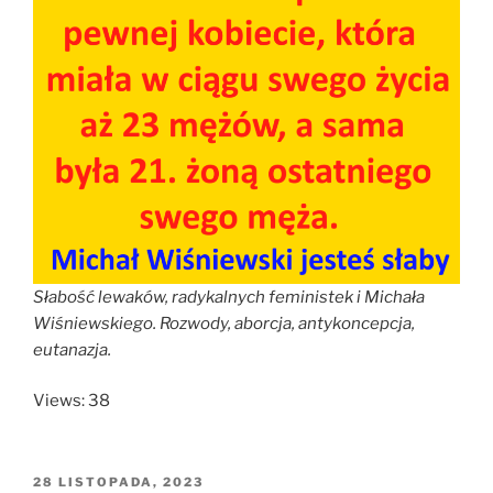
Słabość lewaków, radykalnych feministek i Michała
Wiśniewskiego. Rozwody, aborcja, antykoncepcja,
eutanazja.
Views: 38
OPUBLIKOWANE
28 LISTOPADA, 2023