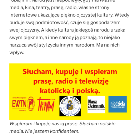
robią inni. Naród jest niepodległy, gdy ma własne
media, kina, teatry, prasę, radio, własne strony
internetowe ukazujące piękno ojczystej kultury. Wtedy
buduje swą podmiotowość, czuje się gospodarzem
swej ojczyzny. A kiedy kultura jakiegoś narodu urzeka
swym pięknem, a inne narody ją poznają, to niejako
narzuca swój styl życia innym narodom. Ma na nich
wpływ.
Wspieram i kupuję naszą prasę. Słucham polskie
media. Nie jestem konfidentem.