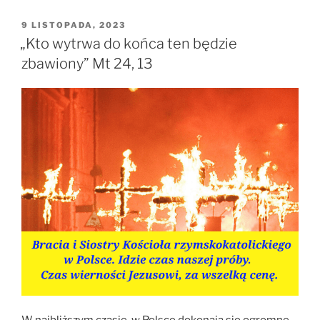
OPUBLIKOWANE
9 LISTOPADA, 2023
W
„Kto wytrwa do końca ten będzie
zbawiony” Mt 24, 13
W najbliższym czasie, w Polsce dokonają się ogromne