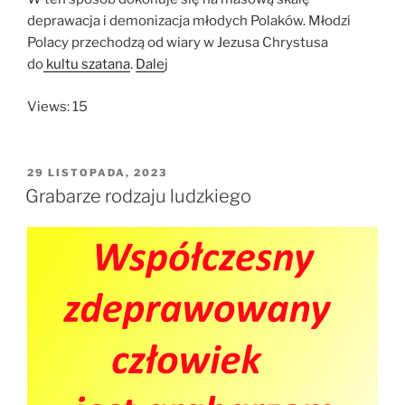
deprawacja i demonizacja młodych Polaków. Młodzi
Polacy przechodzą od wiary w Jezusa Chrystusa
do
kultu szatana
.
Dale
j
Views: 15
OPUBLIKOWANE
29 LISTOPADA, 2023
W
Grabarze rodzaju ludzkiego