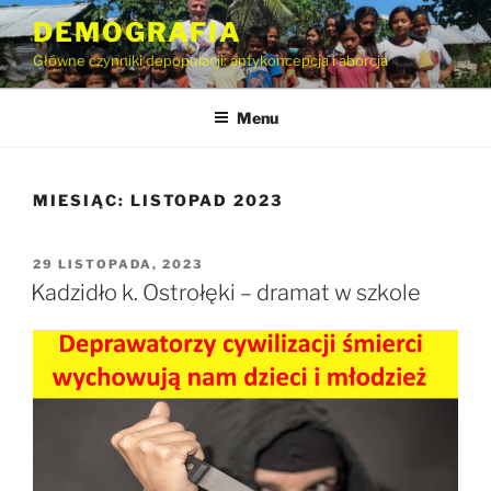
Przejdź
DEMOGRAFIA
do
Główne czynniki depopulacji: antykoncepcja i aborcja
treści
Menu
MIESIĄC:
LISTOPAD 2023
OPUBLIKOWANE
29 LISTOPADA, 2023
W
Kadzidło k. Ostrołęki – dramat w szkole