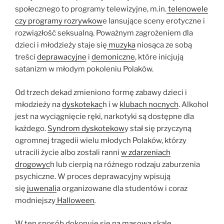
społecznego to programy telewizyjne, m.in.
telenowele
czy programy rozrywkow
e lansujące sceny erotyczne i
rozwiązłość seksualną. Poważnym zagrożeniem dla
dzieci i młodzieży staje się
muzyka
niosąca ze sobą
treści
deprawacyjne
i
demoniczne
, które inicjują
satanizm w młodym pokoleniu Polaków.
Od trzech dekad zmieniono formę zabawy dzieci i
młodzieży na
dyskotekac
h i w
klubach nocnych
. Alkohol
jest na wyciągnięcie ręki, narkotyki są dostępne dla
każdego.
Syndrom dyskotekow
y stał się przyczyną
ogromnej tragedii wielu młodych Polaków, którzy
utracili życie albo zostali ranni
w zdarzeniach
drogowyc
h lub cierpią na różnego rodzaju zaburzenia
psychiczne. W proces deprawacyjny wpisują
się
juwenali
a organizowane dla studentów i coraz
modniejszy
Halloween
.
W ten sposób dokonuje się na masową skalę