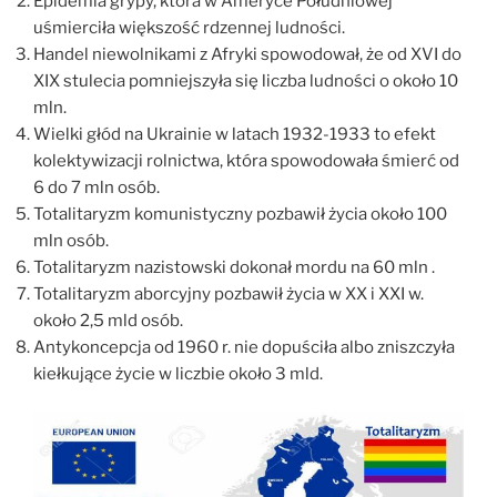
Epidemia grypy, która w Ameryce Południowej
uśmierciła większość rdzennej ludności.
Handel niewolnikami z Afryki spowodował, że od XVI do
XIX stulecia pomniejszyła się liczba ludności o około 10
mln.
Wielki głód na Ukrainie w latach 1932-1933 to efekt
kolektywizacji rolnictwa, która spowodowała śmierć od
6 do 7 mln osób.
Totalitaryzm komunistyczny pozbawił życia około 100
mln osób.
Totalitaryzm nazistowski dokonał mordu na 60 mln .
Totalitaryzm aborcyjny pozbawił życia w XX i XXI w.
około 2,5 mld osób.
Antykoncepcja od 1960 r. nie dopuściła albo zniszczyła
kiełkujące życie w liczbie około 3 mld.