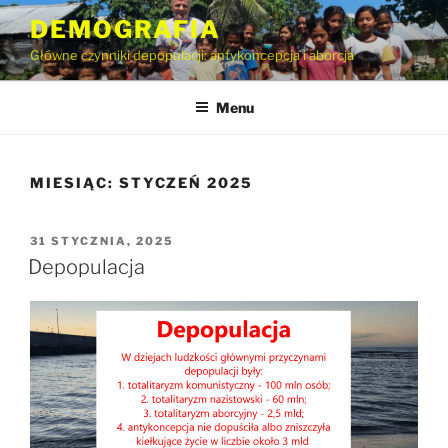
Przejdź
DEMOGRAFIA
do
Główne czynniki depopulacji: antykoncepcja i aborcja
treści
Menu
MIESIĄC:
STYCZEŃ 2025
OPUBLIKOWANE
31 STYCZNIA, 2025
W
Depopulacja