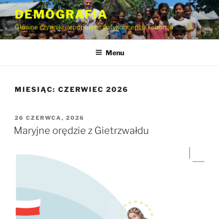
Przejdź
DEMOGRAFIA
do
Główne czynniki depopulacji: antykoncepcja i aborcja
treści
Menu
MIESIĄC:
CZERWIEC 2026
OPUBLIKOWANE
26 CZERWCA, 2026
W
Maryjne orędzie z Gietrzwałdu