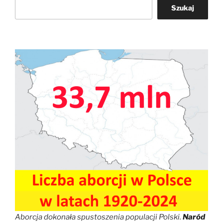
Szukaj
Aborcja dokonała spustoszenia populacji Polski.
Naród