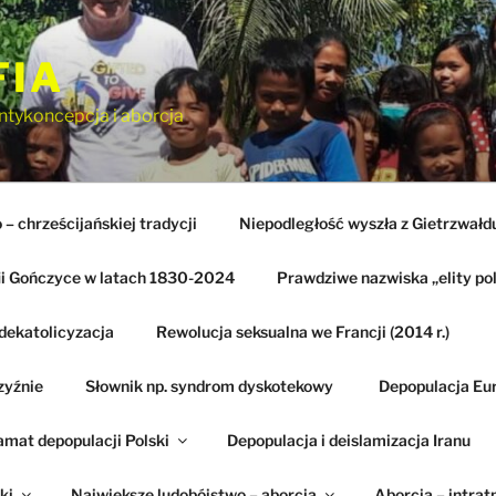
FIA
ntykoncepcja i aborcja
– chrześcijańskiej tradycji
Niepodległość wyszła z Gietrzwałd
ii Gończyce w latach 1830-2024
Prawdziwe nazwiska „elity pol
dekatolicyzacja
Rewolucja seksualna we Francji (2014 r.)
zyźnie
Słownik np. syndrom dyskotekowy
Depopulacja Eu
amat depopulacji Polski
Depopulacja i deislamizacja Iranu
ki
Największe ludobójstwo – aborcja
Aborcja – intrat