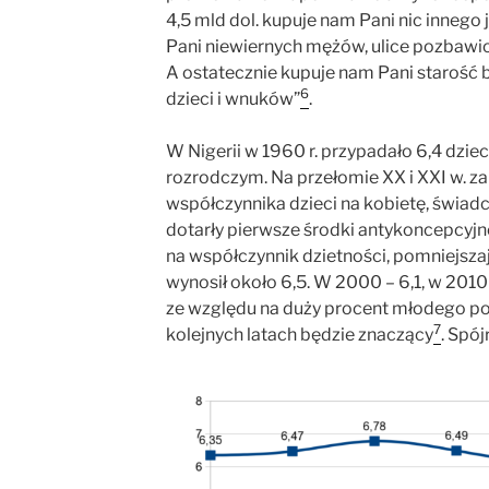
4,5 mld dol. kupuje nam Pani nic innego 
Pani niewiernych mężów, ulice pozbawi
A ostatecznie kupuje nam Pani starość b
6
dzieci i wnuków”
.
W Nigerii w 1960 r. przypadało 6,4 dzie
rozrodczym. Na przełomie XX i XXI w. 
współczynnika dzieci na kobietę, świadcz
dotarły pierwsze środki antykoncepcyjn
na współczynnik dzietności, pomniejszaj
wynosił około 6,5. W 2000 – 6,1, w 2010
ze względu na duży procent młodego pok
7
kolejnych latach będzie znaczący
. Spó