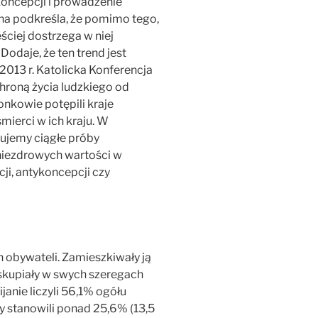
oncepcji i prowadzenie
cha podkreśla, że pomimo tego,
ściej dostrzega w niej
 Dodaje, że ten trend jest
 2013 r. Katolicka Konferencja
hroną życia ludzkiego od
onkowie potępili kraje
mierci w ich kraju. W
ujemy ciągłe próby
iezdrowych wartości w
i, antykoncepcji czy
n obywateli. Zamieszkiwały ją
 skupiały w swych szeregach
anie liczyli 56,1% ogółu
y stanowili ponad 25,6% (13,5