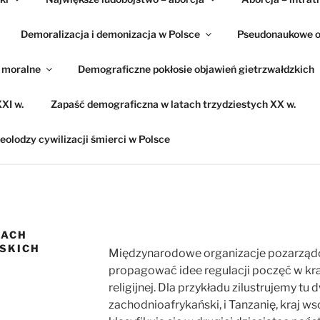
Demoralizacja i demonizacja w Polsce
Pseudonaukowe o
e moralne
Demograficzne pokłosie objawień gietrzwałdzkich
XI w.
Zapaść demograficzna w latach trzydziestych XX w.
eolodzy cywilizacji śmierci w Polsce
JACH
SKICH
Międzynarodowe organizacje pozarządowe
propagować idee regulacji poczęć w kra
religijnej. Dla przykładu zilustrujemy tu 
zachodnioafrykański, i Tanzanię, kraj w