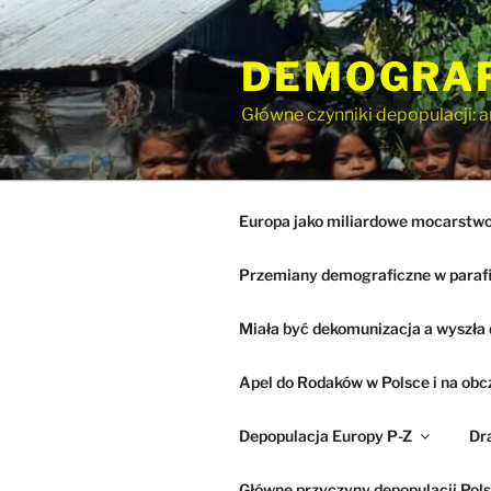
Przejdź
do
DEMOGRA
treści
Główne czynniki depopulacji: a
Europa jako miliardowe mocarstwo 
Przemiany demograficzne w paraf
Miała być dekomunizacja a wyszła 
Apel do Rodaków w Polsce i na obc
Depopulacja Europy P-Z
Dr
Główne przyczyny depopulacji Pols