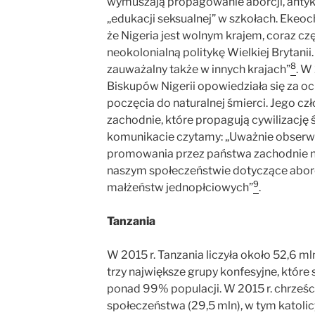
wymuszają propagowanie aborcji, antyk
„edukacji seksualnej” w szkołach. Ekeo
że Nigeria jest wolnym krajem, coraz czę
neokolonialną politykę Wielkiej Brytanii.
8
zauważalny także w innych krajach”
. W
Biskupów Nigerii opowiedziała się za oc
poczęcia do naturalnej śmierci. Jego czł
zachodnie, które propagują cywilizację ś
komunikacie czytamy: „Uważnie obserw
promowania przez państwa zachodnie n
naszym społeczeństwie dotyczące aborcj
9
małżeństw jednopłciowych”
.
Tanzania
W 2015 r. Tanzania liczyła około 52,6 ml
trzy największe grupy konfesyjne, które
ponad 99% populacji. W 2015 r. chrześcij
społeczeństwa (29,5 mln), w tym katolic