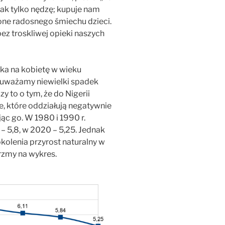
jak tylko nędzę; kupuje nam
one radosnego śmiechu dzieci.
ez troskliwej opieki naszych
cka na kobietę w wieku
zauważamy niewielki spadek
y to o tym, że do Nigerii
e, które oddziałują negatywnie
ąc go. W 1980 i 1990 r.
 – 5,8, w 2020 – 5,25. Jednak
olenia przyrost naturalny w
jrzmy na wykres.