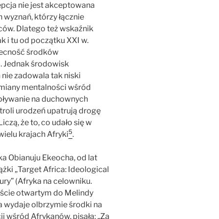
pcja nie jest akceptowana
 wyznań, którzy łącznie
ów. Dlatego też wskaźnik
ak i tu od początku XXI w.
obecność środków
i. Jednak środowisk
 nie zadowala tak niski
zmiany mentalności wśród
 wpływanie na duchownych
troli urodzeń upatrują drogę
 Liczą, że to, co udało się w
5
wielu krajach Afryki
.
ka Obianuju Ekeocha, od lat
żki „Target Africa: Ideological
ury” (Afryka na celowniku.
liście otwartym do Melindy
ja wydaje olbrzymie środki na
 wśród Afrykanów, pisała: „Za