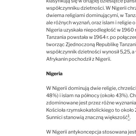
klasyfikują się w drugiej dziesiątce pa
współczynniku dzietności. W Nigerii chr
dwiema religiami dominującymi, w Tanza
ale różnych wyznań, oraz islam i religie 
Nigeria uzyskała niepodległość w 1960 r.,
Tanzania powstała w 1964 r. po połączen
tworząc Zjednoczoną Republikę Tanzanii
współczynnik dzietności wynosił 5,25, a 
Afrykanin pochodził z Nigerii.
Nigeria
W Nigerii dominują dwie religie, chrześ
48%) i islam na północy (około 43%). 
zdominowane jest przez różne wyznania 
Kościoła rzymskokatolickiego to około 2
1
Sunnici stanowią znaczną większość
.
W Nigerii antykoncepcja stosowana jes