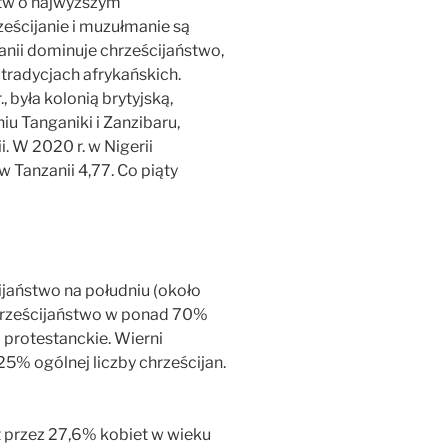
ństw o najwyższym
ześcijanie i muzułmanie są
nii dominuje chrześcijaństwo,
o tradycjach afrykańskich.
 była kolonią brytyjską,
iu Tanganiki i Zanzibaru,
. W 2020 r. w Nigerii
w Tanzanii 4,77. Co piąty
cijaństwo na południu (około
Chrześcijaństwo w ponad 70%
protestanckie. Wierni
5% ogólnej liczby chrześcijan.
t przez 27,6% kobiet w wieku