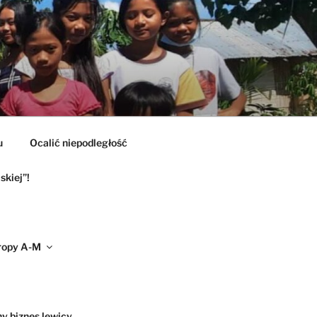
u
Ocalić niepodległość
skiej”!
ropy A-M
ny biznes lewicy