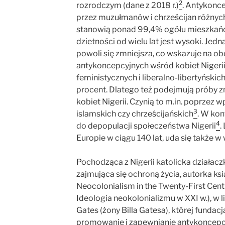
2
rozrodczym (dane z 2018 r.)
. Antykonce
przez muzułmanów i chrześcijan różnych
stanowią ponad 99,4% ogółu mieszkańc
dzietności od wielu lat jest wysoki. Jedn
powoli się zmniejsza, co wskazuje na 
antykoncepcyjnych wśród kobiet Nigeri
feministycznych i liberalno-libertyńskich
procent. Dlatego też podejmują próby 
kobiet Nigerii. Czynią to m.in. poprzez
3
islamskich czy chrześcijańskich
. W kon
4
do depopulacji społeczeństwa Nigerii
.
Europie w ciągu 140 lat, uda się także w 
Pochodząca z Nigerii katolicka działacz
zajmująca się ochroną życia, autorka ksią
Neocolonialism in the Twenty-First Cent
Ideologia neokolonializmu w XXI w.), w 
Gates (żony Billa Gatesa), której fundac
promowanie i zapewnianie antykoncepcji