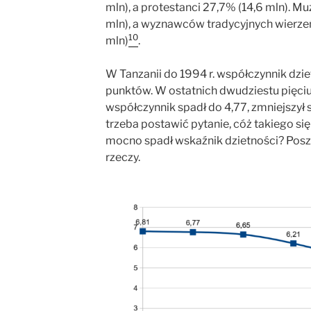
mln), a protestanci 27,7% (14,6 mln). 
mln), a wyznawców tradycyjnych wierzeń
10
mln)
.
W Tanzanii do 1994 r. współczynnik dzie
punktów. W ostatnich dwudziestu pięciu 
współczynnik spadł do 4,77, zmniejszył s
trzeba postawić pytanie, cóż takiego się
mocno spadł wskaźnik dzietności? Posz
rzeczy.