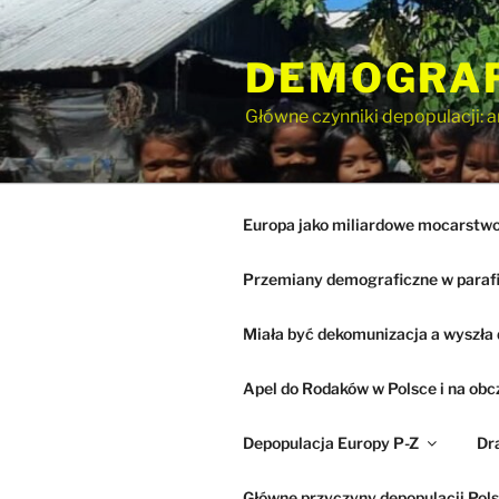
Przejdź
do
DEMOGRA
treści
Główne czynniki depopulacji: a
Europa jako miliardowe mocarstwo 
Przemiany demograficzne w paraf
Miała być dekomunizacja a wyszła 
Apel do Rodaków w Polsce i na obc
Depopulacja Europy P-Z
Dr
Główne przyczyny depopulacji Pols