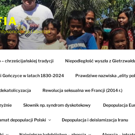
FIA
ntykoncepcja i aborcja
– chrześcijańskiej tradycji
Niepodległość wyszła z Gietrzwałd
ii Gończyce w latach 1830-2024
Prawdziwe nazwiska „elity pol
dekatolicyzacja
Rewolucja seksualna we Francji (2014 r.)
zyźnie
Słownik np. syndrom dyskotekowy
Depopulacja Eu
amat depopulacji Polski
Depopulacja i deislamizacja Iranu
ki
Największe ludobójstwo – aborcja
Aborcja – intrat