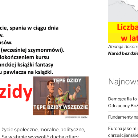
Aborcja dokonał
Naród bez dzie
Najnows
Demografia to k
Odrzucony Boży
Fundamenty na
Europa jako m
ycie społeczne, moralne, polityczne,
chrześcijańskiej
Są w stanie wyzwolić ducha ofiary,