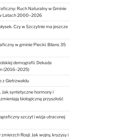
aficzny: Ruch Naturalny w Gminie
 w Latach 2000–2026
ołysek. Czy w Szczytnie ma jeszcze
ficzny w gminie Piecki: Bilans 35
olskiej demografii. Dekada
an (2016–2025)
e z Gietrzwałdu
. Jak syntetyczne hormony i
zmieniają biologiczną przyszłość
raficzny szczyt i wizja utraconej
mierzch Rosji: Jak wojny, kryzysy i