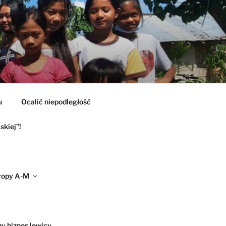
u
Ocalić niepodległość
skiej”!
ropy A-M
ny biznes lewicy