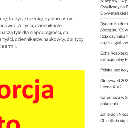
Nowy Świt czy 
Cywilizacyjna 
Obywatelskiej
, tradycję i sztukę, by inni nas nie
Dynamika demog
owce. Artyści, dziennikarze,
początku XX wi
naczą tyle dla niepodległości, co
Rola czynnika r
artyści, dziennikarze, naukowcy, politycy
orędzia gietrz
e armii.
Echa Rozbitego
Emocjonalny P
Polska bez koł
Gietrzwałd 2028
Leona XIV?
Katecheza w S
pokolenia
Zmierzch Niezn
Chin Stała si