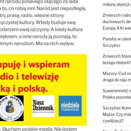
 narodu polskiego idącego za lada
miliony aborcji
to, co robią inni. Naród jest niepodległy,
ry, prasę, radio, własne strony
Zmierzch i odr
duchowych, de
ojczystej kultury. Wtedy buduje swą
Europy XXI wi
darzem swej ojczyzny. A kiedy kultura
ęknem, a inne narody ją poznają, to
Parafia w cien
a innym narodom. Ma na nich wpływ.
Szczytno
Zmierzch Stare
brzegu historii?
Mazury: Cud na
droga do raju 
Suwerenność w
Polska pozosta
Szczytno: Kom
Mazur. Czy mia
cywilizacji?
. Słucham polskie media. Nie jestem