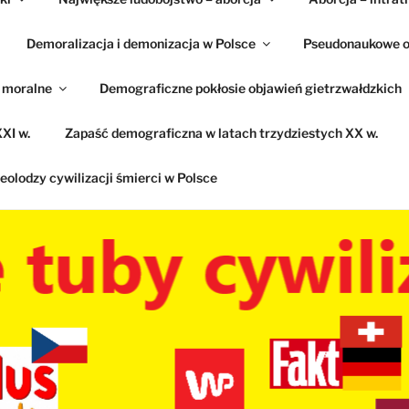
Demoralizacja i demonizacja w Polsce
Pseudonaukowe o
e moralne
Demograficzne pokłosie objawień gietrzwałdzkich
XI w.
Zapaść demograficzna w latach trzydziestych XX w.
eolodzy cywilizacji śmierci w Polsce