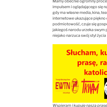
Mamy obecnie ogromny procent
impulsem i oglądającego się na 
gdy ma własne media, kina, teat
internetowe ukazujące piękno 
podmiotowość, czuje się gospo
jakiegoś narodu urzeka swym pi
niejako narzuca swój styl życi
Wspieram i kupuję naszą prasę