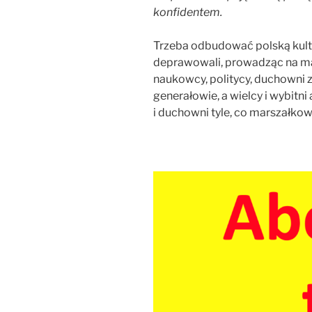
konfidentem.
Trzeba odbudować polską kulturę
deprawowali, prowadząc na man
naukowcy, politycy, duchowni z
generałowie, a wielcy i wybitni 
i duchowni tyle, co marszałkowi