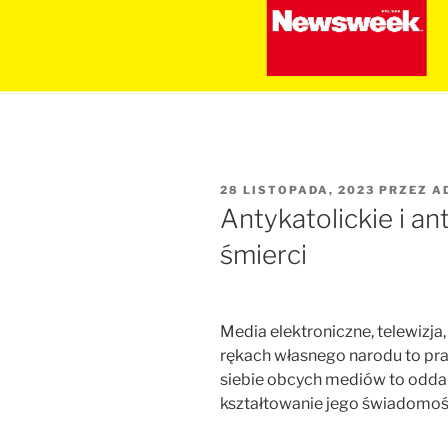
OPUBLIKOWANE
28 LISTOPADA, 2023
PRZEZ
A
W
Antykatolickie i an
śmierci
Media elektroniczne, telewizja,
rękach własnego narodu to pr
siebie obcych mediów to oddan
kształtowanie jego świadomośc