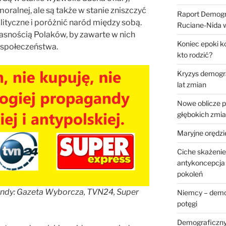
oralnej, ale są także w stanie zniszczyć
Raport Demogr
lityczne i poróżnić naród między sobą.
Ruciane-Nida
asnością Polaków, by zawarte w nich
Koniec epoki k
a społeczeństwa.
kto rodzić?
Kryzys demogra
lat zmian
Nowe oblicze p
głębokich zmi
Maryjne orędzi
Ciche skażenie
antykoncepcja 
pokoleń
ndy: Gazeta Wyborcza, TVN24, Super
Niemcy – demog
potęgi
Demograficzny z