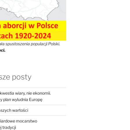
a spustoszenia populacji Polski.
ci.
ze posty
westia wiary, nie ekonomii.
 plan wyludnia Europę
szych wartości
iliardowe mocarstwo
 tradycji