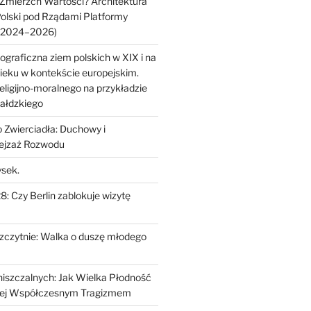
Zmierzch Wartości? Architektura
Polski pod Rządami Platformy
 (2024–2026)
raficzna ziem polskich w XIX i na
eku w kontekście europejskim.
eligijno-moralnego na przykładzie
wałdzkiego
 Zwierciadła: Duchowy i
ejzaż Rozwodu
ysek.
: Czy Berlin zablokuje wizytę
zczytnie: Walka o duszę młodego
iszczalnych: Jak Wielka Płodność
ę Jej Współczesnym Tragizmem