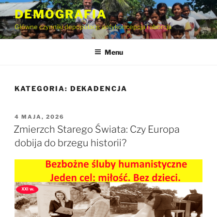
Przejdź
DEMOGRAFIA
do
Główne czynniki depopulacji: antykoncepcja i aborcja
treści
Menu
KATEGORIA:
DEKADENCJA
OPUBLIKOWANE
4 MAJA, 2026
W
Zmierzch Starego Świata: Czy Europa
dobija do brzegu historii?