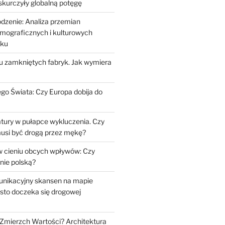
 skurczyły globalną potęgę
odzenie: Analiza przemian
mograficznych i kulturowych
eku
iu zamkniętych fabryk. Jak wymiera
go Świata: Czy Europa dobija do
tury w pułapce wykluczenia. Czy
musi być drogą przez mękę?
 cieniu obcych wpływów: Czy
nie polską?
unikacyjny skansen na mapie
sto doczeka się drogowej
Zmierzch Wartości? Architektura