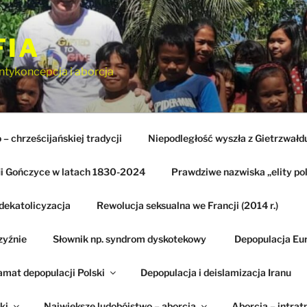
FIA
ntykoncepcja i aborcja
– chrześcijańskiej tradycji
Niepodległość wyszła z Gietrzwałd
ii Gończyce w latach 1830-2024
Prawdziwe nazwiska „elity pol
dekatolicyzacja
Rewolucja seksualna we Francji (2014 r.)
zyźnie
Słownik np. syndrom dyskotekowy
Depopulacja Eu
amat depopulacji Polski
Depopulacja i deislamizacja Iranu
ki
Największe ludobójstwo – aborcja
Aborcja – intrat