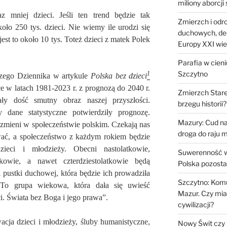
miliony aborcji
 mniej dzieci. Jeśli ten trend będzie tak
Zmierzch i odr
koło 250 tys. dzieci. Nie wiemy ile urodzi się
duchowych, de
est to około 10 tys. Toteż dzieci z matek Polek
Europy XXI wi
Parafia w cien
Szczytno
1
zego Dziennika w artykule
Polska bez dzieci
e w latach 1981-2023 r. z prognozą do 2040 r.
Zmierzch Stare
ły dość smutny obraz naszej przyszłości.
brzegu historii?
 dane statystyczne potwierdziły prognozę.
Mazury: Cud na
e zmieni w społeczeństwie polskim. Czekają nas
droga do raju 
ać, a społeczeństwo z każdym rokiem będzie
ieci i młodzieży. Obecni nastolatkowie,
Suwerenność w
atkowie, a nawet czterdziestolatkowie będą
Polska pozosta
 pustki duchowej, która będzie ich prowadziła
Szczytno: Kom
To grupa wiekowa, która dała się uwieść
Mazur. Czy mia
ci. Świata bez Boga i jego prawa”.
cywilizacji?
acja dzieci i młodzieży, śluby humanistyczne,
Nowy Świt czy 