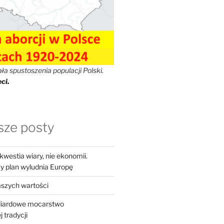
a spustoszenia populacji Polski.
ci.
ze posty
westia wiary, nie ekonomii.
 plan wyludnia Europę
szych wartości
iliardowe mocarstwo
 tradycji