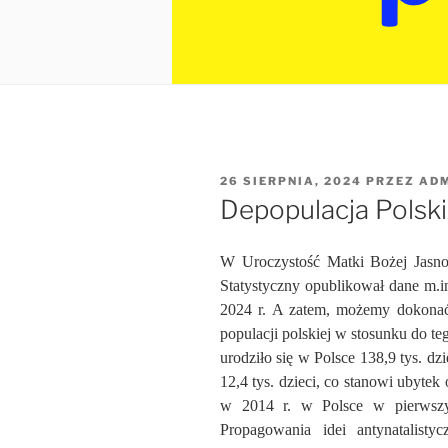
OPUBLIKOWANE
26 SIERPNIA, 2024
PRZEZ
AD
W
Depopulacja Polski
W Uroczystość Matki Bożej Jasnog
Statystyczny opublikował dane m.i
2024 r. A zatem, możemy dokonać
populacji polskiej w stosunku do t
urodziło się w Polsce 138,9 tys. dz
12,4 tys. dzieci, co stanowi ubytek
w 2014 r. w Polsce w pierwszym
Propagowania idei antynatalisty