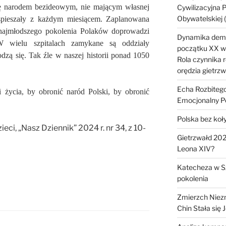
ię narodem bezideowym, nie mającym własnej
Cywilizacyjna 
Obywatelskiej
yspieszały z każdym miesiącem. Zaplanowana
 najmłodszego pokolenia Polaków doprowadzi
Dynamika demog
 wielu szpitalach zamykane są oddziały
początku XX wi
odzą się. Tak źle w naszej historii ponad 1050
Rola czynnika r
orędzia gietrz
Echa Rozbitego
i życia, by obronić naród Polski, by obronić
Emocjonalny P
Polska bez koł
ieci, „Nasz Dziennik” 2024 r. nr 34, z 10-
Gietrzwałd 2028
Leona XIV?
Katecheza w S
pokolenia
Zmierzch Niezn
Chin Stała si