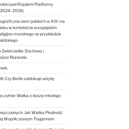
Polski pod Rządami Platformy
 (2024–2026)
raficzna ziem polskich w XIX i na
eku w kontekście europejskim.
eligijno-moralnego na przykładzie
wałdzkiego
 Zwierciadła: Duchowy i
ejzaż Rozwodu
ysek.
: Czy Berlin zablokuje wizytę
zczytnie: Walka o duszę młodego
iszczalnych: Jak Wielka Płodność
ę Jej Współczesnym Tragizmem