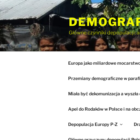
Przejdź
do
DEMOGRA
treści
Główne czynniki depopulacji: a
Europa jako miliardowe mocarstwo 
Przemiany demograficzne w paraf
Miała być dekomunizacja a wyszła 
Apel do Rodaków w Polsce i na obc
Depopulacja Europy P-Z
Dr
Główne przyczyny depopulacji Pols