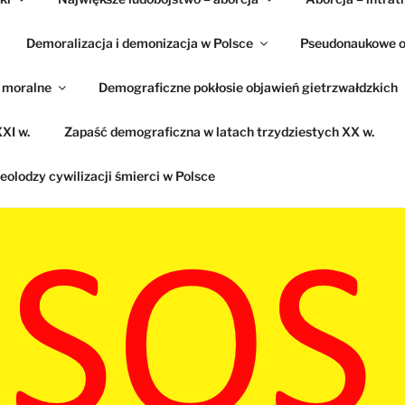
Demoralizacja i demonizacja w Polsce
Pseudonaukowe o
e moralne
Demograficzne pokłosie objawień gietrzwałdzkich
XI w.
Zapaść demograficzna w latach trzydziestych XX w.
eolodzy cywilizacji śmierci w Polsce