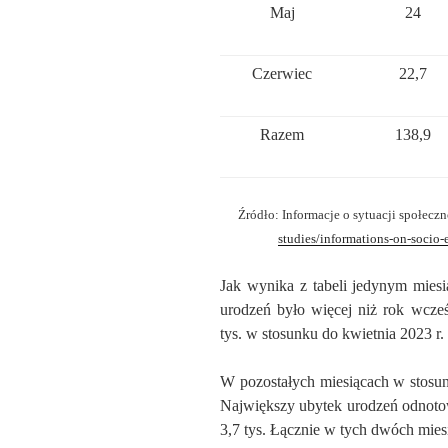
Maj
24
Czerwiec
22,7
Razem
138,9
Źródło:
Informacje o sytuacji społec
studies/informations-on-socio-
Jak wynika z tabeli jedynym mies
urodzeń było więcej niż rok wcześ
tys. w stosunku do kwietnia 2023 r.
W pozostałych miesiącach w stosu
Największy ubytek urodzeń odnotow
3,7 tys. Łącznie w tych dwóch miesi