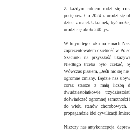
Z każdym rokiem rodzi się coraz
postępował to 2024 r. urodzi się o
dzieci z matek Ukrainek, być może j
urodzi się około 240 tys.
W lutym tego roku na łamach Nas
zaprezentowałem dzietność w Polsc
Szacunki na przyszłość ukazywa
Niedługo trzeba było czekać, by
Wówczas pisałem, „Jeśli nic się ni
ogromne zmiany. Będzie nas ubyw
coraz starsze z małą liczbą dz
dwudziestolatkowie, trzydziestol
doświadczać ogromnej samotności i
do wielu stanów chorobowych. 
propagandzie idei cywilizacji śmier
Niszczy nas antykoncepcja, depraw