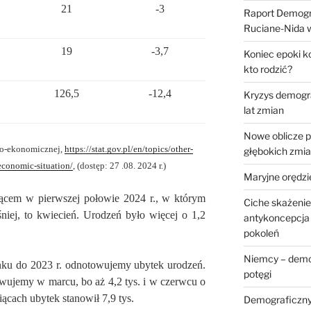
21
-3
Raport Demogr
Ruciane-Nida
19
-3,7
Koniec epoki k
kto rodzić?
126,5
-12,4
Kryzys demogra
lat zmian
Nowe oblicze p
zno-ekonomicznej,
https://stat.gov.pl/en/topics/other-
głębokich zmi
economic-situation/
,
(dostęp: 27 .08. 2024 r.)
Maryjne orędzi
iącem w pierwszej połowie 2024 r., w którym
Ciche skażenie
niej, to kwiecień. Urodzeń było więcej o 1,2
antykoncepcja 
pokoleń
Niemcy – demog
nku do 2023 r. odnotowujemy ubytek urodzeń.
potęgi
ujemy w marcu, bo aż 4,2 tys. i w czerwcu o
ącach ubytek stanowił 7,9 tys.
Demograficzny z