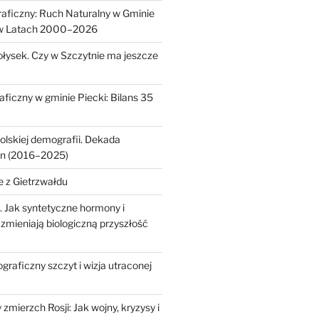
aficzny: Ruch Naturalny w Gminie
 w Latach 2000–2026
ołysek. Czy w Szczytnie ma jeszcze
ficzny w gminie Piecki: Bilans 35
olskiej demografii. Dekada
an (2016–2025)
e z Gietrzwałdu
. Jak syntetyczne hormony i
zmieniają biologiczną przyszłość
raficzny szczyt i wizja utraconej
mierzch Rosji: Jak wojny, kryzysy i