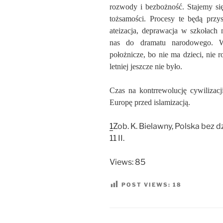
rozwody i bezbożność. Stajemy s
tożsamości. Procesy te będą prz
ateizacja, deprawacja w szkołach
nas do dramatu narodowego. W
położnicze, bo nie ma dzieci, nie r
letniej jeszcze nie było.
Czas na kontrrewolucję cywilizacj
Europę przed islamizacją.
1
Zob. K. Bielawny, Polska bez dz
11 II.
Views: 85
POST VIEWS:
18