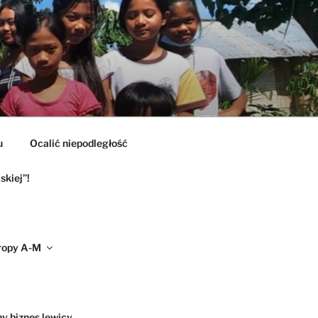
u
Ocalić niepodległość
skiej”!
ropy A-M
ny biznes lewicy