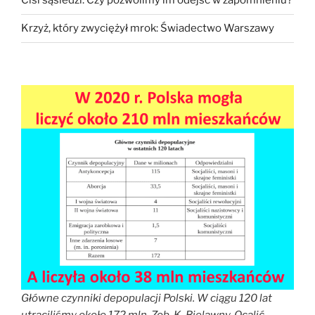
Cisi sąsiedzi. Czy pozwolimy im odejść w zapomnieniu?
Krzyż, który zwyciężył mrok: Świadectwo Warszawy
Główne czynniki depopulacji Polski. W ciągu 120 lat
utraciliśmy około 172 mln. Zob. K. Bielawny, Ocalić