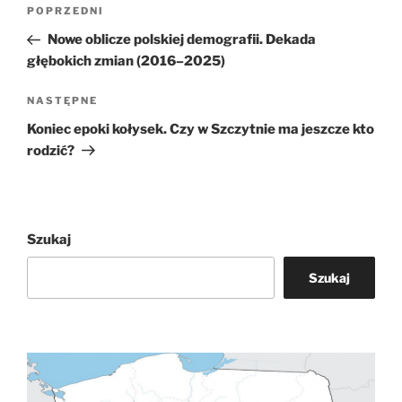
Nawigacja
Poprzedni
POPRZEDNI
wpisu
wpis
Nowe oblicze polskiej demografii. Dekada
głębokich zmian (2016–2025)
Następny
NASTĘPNE
wpis
Koniec epoki kołysek. Czy w Szczytnie ma jeszcze kto
rodzić?
Szukaj
Szukaj