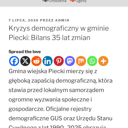
OPUBLIKOWANE
7 LIPCA, 2026
PRZEZ
ADMIN
W
Kryzys demograficzny w gminie
Piecki: Bilans 35 lat zmian
Spread the love
Gmina wiejska Piecki mierzy się z
głęboką zapaścią demograficzną, która
stawia przed lokalnym samorządem
ogromne wyzwania społeczne i
gospodarcze. Oficjalne rejestry
demograficzne GUS oraz Urzędu Stanu
Cywilnego z lat 1990–2025 obrazują