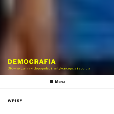
DEMOGRAFIA
Główne czynniki depopulacji: antykoncepcja i aborcja
Menu
WPISY