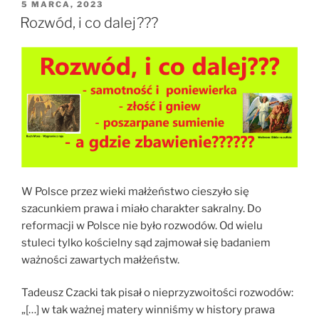
OPUBLIKOWANE
5 MARCA, 2023
W
Rozwód, i co dalej???
W Polsce przez wieki małżeństwo cieszyło się
szacunkiem prawa i miało charakter sakralny. Do
reformacji w Polsce nie było rozwodów. Od wielu
stuleci tylko kościelny sąd zajmował się badaniem
ważności zawartych małżeństw.
Tadeusz Czacki tak pisał o nieprzyzwoitości rozwodów:
„[…] w tak ważnej matery winniśmy w history prawa