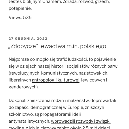
Jesteś biblijnym Chamem. Zdrada, rozwód, grzech,
potępienie.
Views: 535
OPUBLIKOWANE
27 GRUDNIA, 2022
W
„Zdobycze” lewactwa m.in. polskiego
Najgorsze co mogło się trafić ludzkości, to pojawienie
się w dziejach naszej historii socjalistów różnych barw
(rewolucyjnych, komunistycznych, nazistowskich,
liberalnych
antropologii kulturowej
, lewicowych i
genderowych).
Dokonali zniszczenia rodzin i małżeństw, doprowadzili
do zapaści demograficznej w Europie, zniszczyli
szkolnictwo, są propagatoramii ideii
antynatalistycznych,
wprowadzili rozwody i związki
cywilne
, z ich inicjatywy zabito około 2,5 mld dzieci