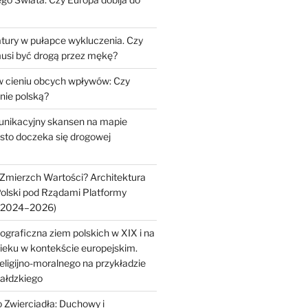
tury w pułapce wykluczenia. Czy
musi być drogą przez mękę?
 cieniu obcych wpływów: Czy
nie polską?
unikacyjny skansen na mapie
sto doczeka się drogowej
Zmierzch Wartości? Architektura
Polski pod Rządami Platformy
 (2024–2026)
raficzna ziem polskich w XIX i na
eku w kontekście europejskim.
eligijno-moralnego na przykładzie
wałdzkiego
 Zwierciadła: Duchowy i