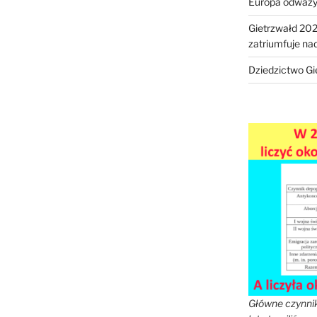
Europa odważy 
Gietrzwałd 202
zatriumfuje n
Dziedzictwo Gi
Główne czynnik