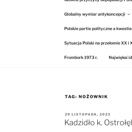
Globalny wymiar antykoncepcji
Polskie partie polityczne a kwesti
Sytuacja Polski na przełomie XX i X
Frombork 1973 r.
Najwięksi id
TAG:
NOŻOWNIK
OPUBLIKOWANE
29 LISTOPADA, 2023
W
Kadzidło k. Ostrołę