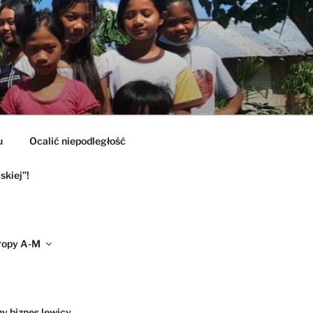
u
Ocalić niepodległość
skiej”!
ropy A-M
ny biznes lewicy