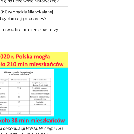
się na uczciwość historyczną?
8: Czy orędzie Niepokalanej
ad dyplomacją mocarstw?
etrzwałdu a milczenie pasterzy
i depopulacji Polski. W ciągu 120