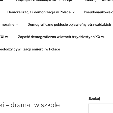
Demoralizacja i demonizacja w Polsce
Pseudonaukowe o
e moralne
Demograficzne pokłosie objawień gietrzwałdzkich
XI w.
Zapaść demograficzna w latach trzydziestych XX w.
eolodzy cywilizacji śmierci w Polsce
Szukaj
ki – dramat w szkole