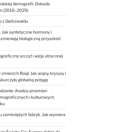
olskiej demografii. Dekada
an (2016–2025)
e z Gietrzwałdu
. Jak syntetyczne hormony i
zmieniają biologiczną przyszłość
raficzny szczyt i wizja utraconej
mierzch Rosji: Jak wojny, kryzysy i
 skurczyły globalną potęgę
odzenie: Analiza przemian
mograficznych i kulturowych
eku
iu zamkniętych fabryk. Jak wymiera
go Świata: Czy Europa dobija do