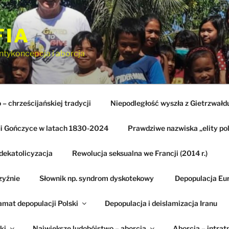
FIA
ntykoncepcja i aborcja
– chrześcijańskiej tradycji
Niepodległość wyszła z Gietrzwałd
ii Gończyce w latach 1830-2024
Prawdziwe nazwiska „elity pol
dekatolicyzacja
Rewolucja seksualna we Francji (2014 r.)
zyźnie
Słownik np. syndrom dyskotekowy
Depopulacja Eu
amat depopulacji Polski
Depopulacja i deislamizacja Iranu
ki
Największe ludobójstwo – aborcja
Aborcja – intrat