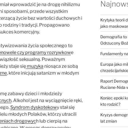
Najnows
y miał wprowadzić je na drogę nihilizmu
mi sposobami, przede wszystkim
szerzącą życie bez wartości duchowych i
Krytyka teorii
o rodziny i tradycji. Propagowano
jako maskowani
 sukces komercyjny.
Demografia to k
Odrzucony Boży
latywizowania życia społecznego to
enowele czy programy rozrywkow
e
Fundamenty na
ozwiązłość seksualną. Poważnym
Europa jako m
eży staje się
muzyka
niosąca ze sobą
chrześcijańskiej
zne
, które inicjują satanizm w młodym
Raport Demogr
Ruciane-Nida
mę zabawy dzieci i młodzieży
Koniec epoki k
cnych
. Alkohol jest na wyciągnięcie ręki,
kto rodzić?
dego.
Syndrom dyskotekow
y stał się
elu młodych Polaków, którzy utracili
Kryzys demogra
eniach drogowyc
h lub cierpią na
lat zmian
sychiczne. W proces deprawacyjny