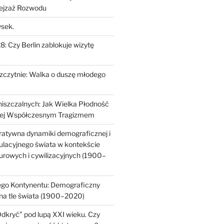
ejzaż Rozwodu
ysek.
: Czy Berlin zablokuje wizytę
zczytnie: Walka o duszę młodego
iszczalnych: Jak Wielka Płodność
ę Jej Współczesnym Tragizmem
atywna dynamiki demograficznej i
ulacyjnego świata w kontekście
urowych i cywilizacyjnych (1900–
ego Kontynentu: Demograficzny
 na tle świata (1900–2020)
Odkryć” pod lupą XXI wieku. Czy