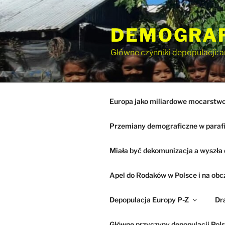
Przejdź
do
DEMOGRA
treści
Główne czynniki depopulacji: a
Europa jako miliardowe mocarstwo 
Przemiany demograficzne w paraf
Miała być dekomunizacja a wyszła 
Apel do Rodaków w Polsce i na obc
Depopulacja Europy P-Z
Dr
Główne przyczyny depopulacji Pols