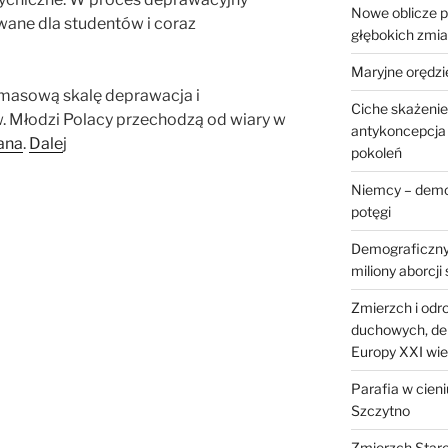
Nowe oblicze p
wane dla studentów i coraz
głębokich zmi
Maryjne orędzi
 masową skalę deprawacja i
Ciche skażenie
 Młodzi Polacy przechodzą od wiary w
antykoncepcja 
ana
.
Dale
j
pokoleń
Niemcy – demog
potęgi
Demograficzny z
miliony aborcji
Zmierzch i odr
duchowych, de
Europy XXI wi
Parafia w cien
Szczytno
Zmierzch Stare