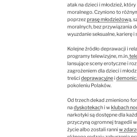
atak na dzieci i młodzież, któr
moralnego. Czyniono to różny
poprzez
prasę młodzieżow
ą, 
moralnych, bez przywiązania d
wyuzdanie seksualne, karierę i
Kolejne źródło deprawacji i re
programy telewizyjne, m.in.
tel
lansujące sceny erotyczne i r
zagrożeniem dla dzieci i młodzi
treści
deprawacyjne
i
demonic
pokoleniu Polaków.
Od trzech dekad zmieniono for
na
dyskotekac
h i w
klubach no
narkotyki są dostępne dla każ
przyczyną ogromnej tragedii wi
życie albo zostali ranni
w zdarz
różnego rodzaju zaburzenia p