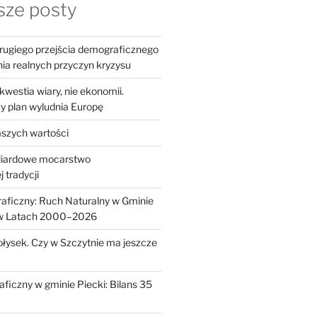
ze posty
 drugiego przejścia demograficznego
a realnych przyczyn kryzysu
westia wiary, nie ekonomii.
 plan wyludnia Europę
szych wartości
iliardowe mocarstwo
 tradycji
aficzny: Ruch Naturalny w Gminie
 w Latach 2000–2026
ołysek. Czy w Szczytnie ma jeszcze
ficzny w gminie Piecki: Bilans 35