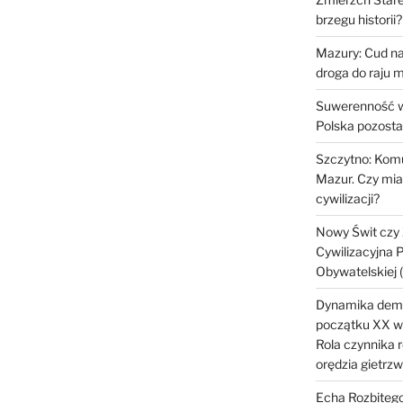
brzegu historii?
Mazury: Cud na
droga do raju 
Suwerenność w
Polska pozosta
Szczytno: Kom
Mazur. Czy mia
cywilizacji?
Nowy Świt czy 
Cywilizacyjna 
Obywatelskiej
Dynamika demog
początku XX wi
Rola czynnika r
orędzia gietrz
Echa Rozbitego