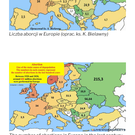
Liczba aborcji w Europie (oprac. ks. K. Bielawny)