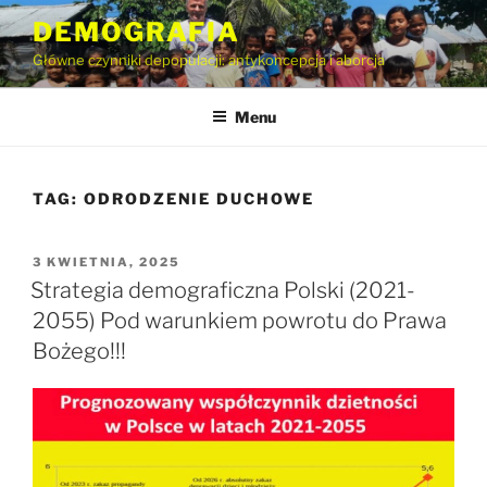
Przejdź
DEMOGRAFIA
do
Główne czynniki depopulacji: antykoncepcja i aborcja
treści
Menu
TAG:
ODRODZENIE DUCHOWE
OPUBLIKOWANE
3 KWIETNIA, 2025
W
Strategia demograficzna Polski (2021-
2055) Pod warunkiem powrotu do Prawa
Bożego!!!