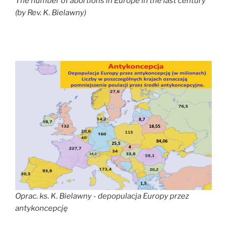
The number of abortions in
Europe
in the last century
(by Rev. K. Bielawny)
Oprac. ks. K. Bielawny - depopulacja Europy przez
antykoncepcję