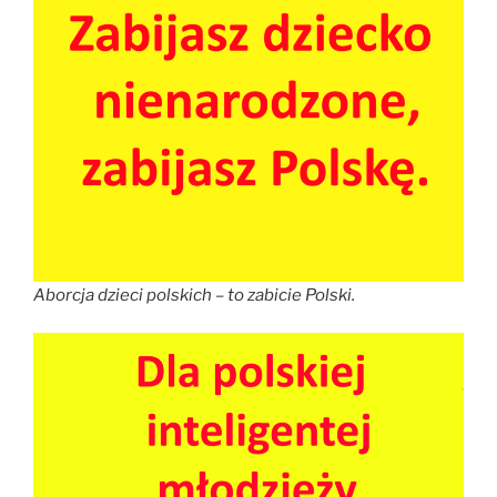
Aborcja dzieci polskich – to zabicie Polski.