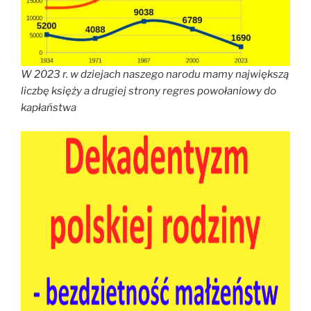
W 2023 r. w dziejach naszego narodu mamy największą
liczbę księży a drugiej strony regres powołaniowy do
kapłaństwa