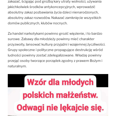
zakazać, ścigając pod groźbą kary utraty wolności, używania
jakichkolwiek środków antykoncepcyjnych, wprowadzić
absolutny zakaz pozbawiania życia dzieci nienarodzonych,
absolutny zakaz rozwodów. Nakazać zamknięcie wszystkich
domów publicznych, klubów nocnych.
Za handel narkotykami powinno grozić więzienie, i to bardzo
surowe. Zabawy dla młodzieży powinny mieć charakter
przyzwoity, lansować kulturę przyjaźni i wzajemnej życzliwości.
Grupy społeczne i polityczne propagujące destrukcję wśród
ludności powinny zostać zdelegalizowane. Władzę powinny
przejąć osoby tworzące porządek zgodny z prawem Bożym i
naturalnym.