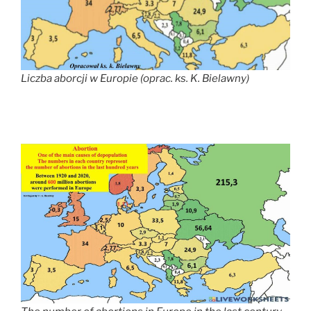
Liczba aborcji w Europie (oprac. ks. K. Bielawny)