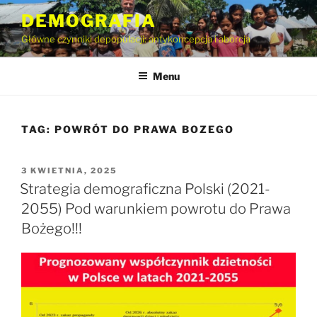
Przejdź
DEMOGRAFIA
do
Główne czynniki depopulacji: antykoncepcja i aborcja
treści
Menu
TAG:
POWRÓT DO PRAWA BOZEGO
OPUBLIKOWANE
3 KWIETNIA, 2025
W
Strategia demograficzna Polski (2021-
2055) Pod warunkiem powrotu do Prawa
Bożego!!!