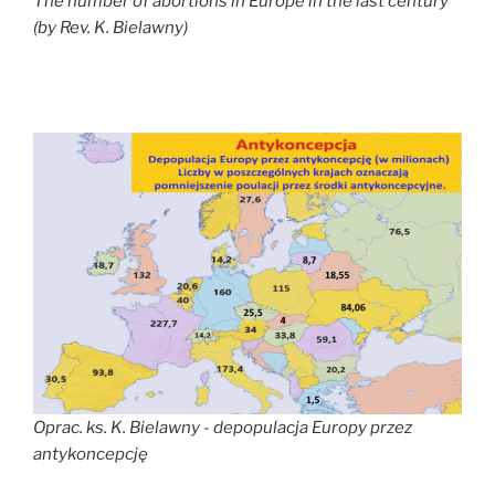
The number of abortions in
Europe
in the last century
(by Rev. K. Bielawny)
Oprac. ks. K. Bielawny - depopulacja Europy przez
antykoncepcję