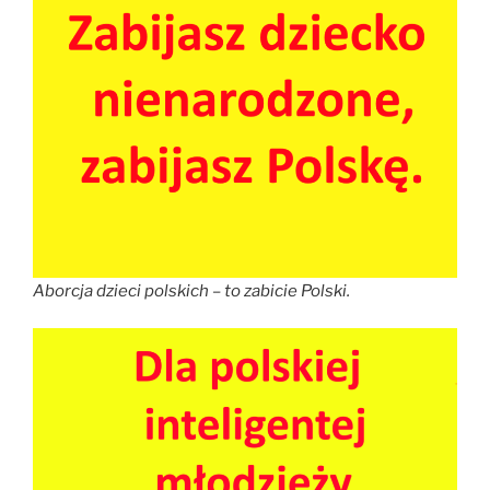
Aborcja dzieci polskich – to zabicie Polski.