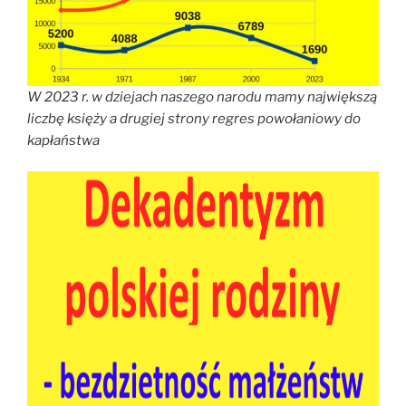
W 2023 r. w dziejach naszego narodu mamy największą
liczbę księży a drugiej strony regres powołaniowy do
kapłaństwa