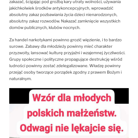
zakazać, ścigając pod groźbą kary utraty wolności, używania
jakichkolwiek środków antykoncepcyjnych, wprowadzić
absolutny zakaz pozbawiania życia dzieci nienarodzonych,
absolutny zakaz rozwodów. Nakazać zamknięcie wszystkich
domów publicznych, klubów nocnych.
Za handel narkotykami powinno grozić więzienie, i to bardzo
surowe. Zabawy dla młodzieży powinny mieć charakter
przyzwoity, lansować kulturę przyjaźni i wzajemnej życzliwości.
Grupy społeczne i polityczne propagujące destrukcję wśród
ludności powinny zostać zdelegalizowane. Władzę powinny
przejąć osoby tworzące porządek zgodny z prawem Bożym i
naturalnym.